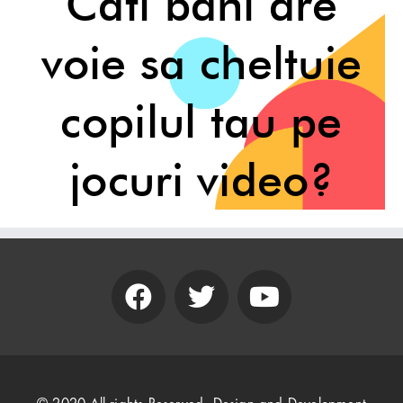
Cati bani are
voie sa cheltuie
copilul tau pe
jocuri video?