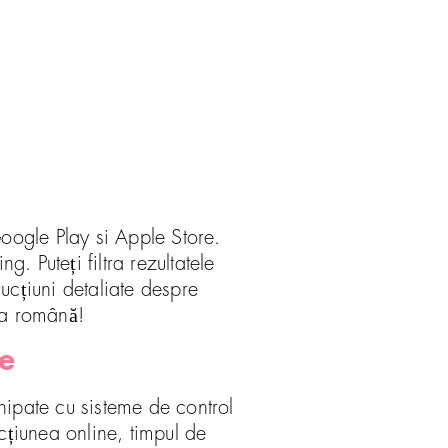
Google Play si Apple Store.
. Puteți filtra rezultatele
rucțiuni detaliate despre
ba română!
ne
hipate cu sisteme de control
cțiunea online, timpul de