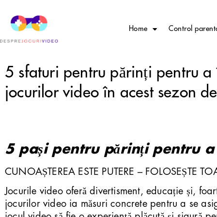
Home
Control parent
5 sfaturi pentru părinți pentru a
jocurilor video în acest sezon de
5 pași pentru părinți pentru a 
CUNOAȘTEREA ESTE PUTERE – FOLOSEȘTE TO
Jocurile video oferă divertisment, educație și, foa
jocurilor video ia măsuri concrete pentru a se asig
jocul video să fie o experiență plăcută și sigură pen