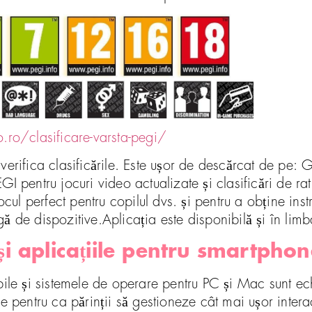
.ro/clasificare-varsta-pegi/
verifica clasificările. Este ușor de descărcat de pe: 
 pentru jocuri video actualizate și clasificări de rating
ocul perfect pentru copilul dvs. și pentru a obține inst
gă de dispozitive.Aplicația este disponibilă și în lim
 și aplicațiile pentru smartpho
bile și sistemele de operare pentru PC și Mac sunt ec
le pentru ca părinții să gestioneze cât mai ușor intera