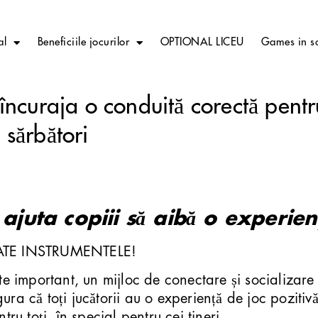
al
Beneficiile jocurilor
OPTIONAL LICEU
Games in s
 încuraja o conduită corectă pentr
 sărbători
ajuta copiii să aibă o experien
ATE INSTRUMENTELE!
rte important, un mijloc de conectare și socializare 
ura că toți jucătorii au o experiență de joc pozitivă
tru toți, în special pentru cei tineri.