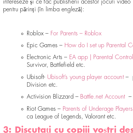
intereseze și ce fac publisherii acestor jocuri video
pentru părinți (în limba engleză):
Roblox –
For Parents – Roblox
Epic Games –
How do I set up Parental Co
Electronic Arts –
EA app | Parental Contro
Survivor, Battlefield etc.
Ubisoft-
Ubisoft’s young player account
– p
Division etc.
Activision Blizzard –
Battle.net Account
– p
Riot Games –
Parents of Underage Player
ca League of Legends, Valorant etc.
3: Discutați cu copiii voștri de