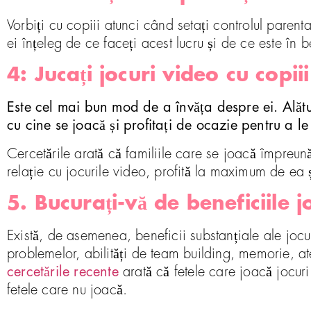
Vorbiți cu copiii atunci când setați controlul parenta
ei înțeleg de ce faceți acest lucru și de ce este în b
4: Jucați jocuri video cu copiii
Este cel mai bun mod de a învăța despre ei. Alătur
cu cine se joacă și profitați de ocazie pentru a le
Cercetările arată că familiile care se joacă împreun
relație cu jocurile video, profită la maximum de ea 
5. Bucurați-vă de beneficiile j
Există, de asemenea, beneficii substanțiale ale jocuri
problemelor, abilități de team building, memorie, aten
cercetările recente
arată că fetele care joacă jocur
fetele care nu joacă.