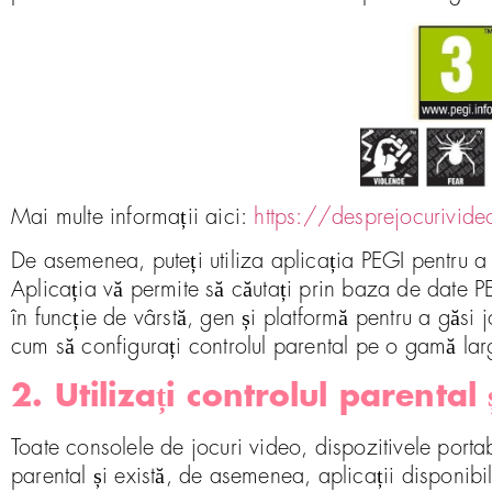
Mai multe informații aici:
https://desprejocurivideo
De asemenea, puteți utiliza aplicația PEGI pentru a 
Aplicația vă permite să căutați prin baza de date PEGI
în funcție de vârstă, gen și platformă pentru a găsi j
cum să configurați controlul parental pe o gamă lar
2. Utilizați controlul parental
Toate consolele de jocuri video, dispozitivele porta
parental și există, de asemenea, aplicații disponibi