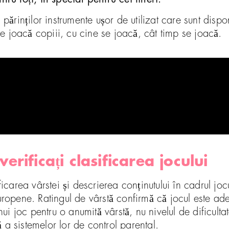
 părinților instrumente ușor de utilizat care sunt dispo
 se joacă copiii, cu cine se joacă, cât timp se joacă.
verificați clasificarea jocului
rea vârstei și descrierea conținutului în cadrul jocul
uropene. Ratingul de vârstă confirmă că jocul este ade
 joc pentru o anumită vârstă, nu nivelul de dificultat
 a sistemelor lor de control parental.