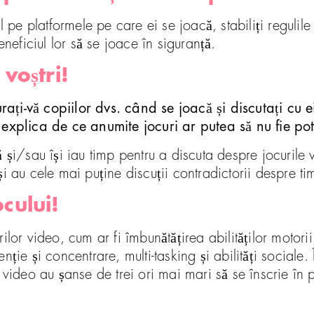
l pe platformele pe care ei se joacă, stabiliți regulil
eneficiul lor să se joace în siguranță.
 voștri!
ați-vă copiilor dvs. când se joacă și discutați cu 
 explica de ce anumite jocuri ar putea să nu fie potr
ă și/sau își iau timp pentru a discuta despre jocuril
și au cele mai puține discuții contradictorii despre t
ocului!
lor video, cum ar fi îmbunătățirea abilităților motorii
ție și concentrare, multi-tasking și abilități sociale.
i video au șanse de trei ori mai mari să se înscrie 