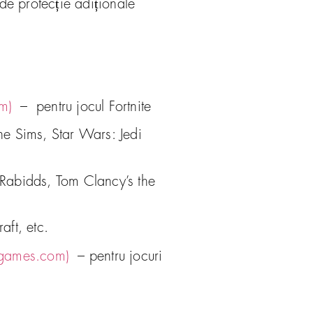
 de protecție adiționale
om)
– pentru jocul Fortnite
he Sims, Star Wars: Jedi
+Rabidds, Tom Clancy’s the
aft, etc.
tgames.com)
– pentru jocuri