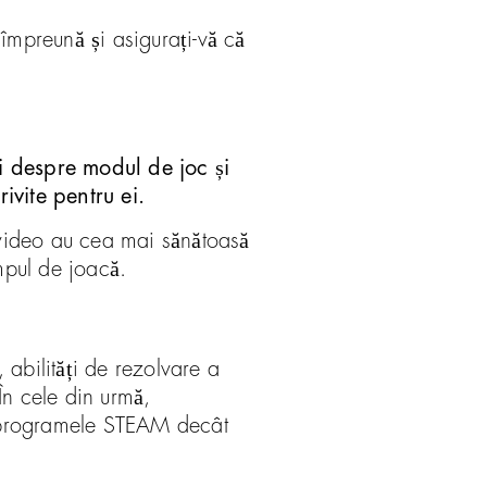
e împreună și asigurați-vă că
ei despre modul de joc și
ivite pentru ei.
e video au cea mai sănătoasă
impul de joacă.
, abilități de rezolvare a
 În cele din urmă,
în programele STEAM decât