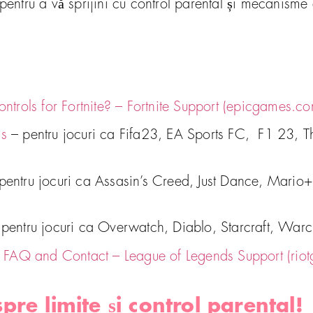
 pentru a vă sprijini cu control parental și mecanisme
ntrols for Fortnite? – Fortnite Support (epicgames.c
ls
– pentru jocuri ca Fifa23, EA Sports FC, F1 23, T
entru jocuri ca Assasin’s Creed, Just Dance, Mario
entru jocuri ca Overwatch, Diablo, Starcraft, Warcr
s FAQ and Contact – League of Legends Support (rio
spre limite și control parental!