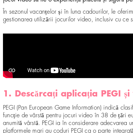
În sezonul vacanțelor și în luna cadourilor, le oferim
gestionarea utilizării jocurilor video, inclusiv cu ce
1. Descărcați aplicația PEGI și 
PEGI (Pan European Game Information) indică clasifica
funcție de vârstă pentru jocuri video în 38 de țări e
anumită vârstă. PEGI ia în considerare adecvarea unui
platformele mari au coduri PEGI ca o parte integrată